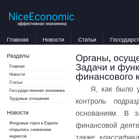
Главная
Новости
Статьи
Госсударс
Органы, осущ
Разделы
Задачи и функ
Главная
финансового к
Новости
Статьи
Я, как было 
Госсударственная экономика
Трудовые отношения
контроль подра
Новости
основаниям. В з
Фондовые торги в Европе
финансовой деяте
открылись снижением
также классифик
индексов