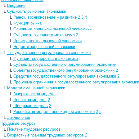
L
Введение
L
Сущность рыночной экономики
L
Рынок, возникновение и развитие
2
3
4
L
Функции рынка
L
Основные принципы рыночной экономики
L
Сущность рыночного механизма
2
L
Преимущества рыночной экономики
L
Недостатки рыночной экономики
L
Государственное регулирование экономики
L
Функции государства в экономике
L
Субъекты государственного регулирования экономики
L
Объекты государственного регулирования экономики
2
L
Средства государственного регулирования экономики
2
L
Проблема ограничения государственного регулирования экономи
L
Модели смешанной экономики
L
Американская модель
L
Японская модель
2
L
Шведская модель
2
L
Российская модель переходной экономики
2
3
L
Заключение
L
Трудовые ресурсы
L
Понятие трудовых ресурсов
L
Возрастные границы трудовых ресурсов
2