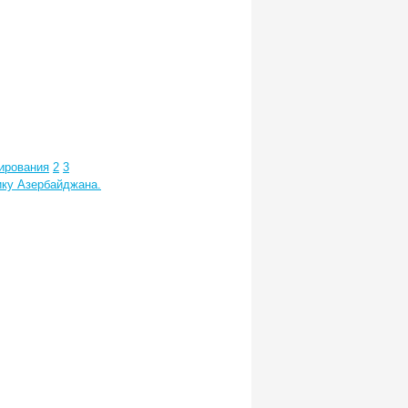
ирования
2
3
ику Азербайджана.