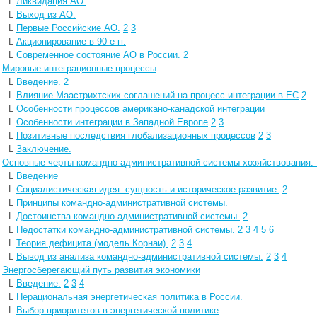
L
Ликвидация АО.
L
Выход из АО.
L
Первые Российские АО.
2
3
L
Акционирование в 90-е гг.
L
Современное состояние АО в России.
2
L
Мировые интеграционные процессы
L
Введение.
2
L
Влияние Маастрихтских соглашений на процесс интеграции в ЕС
2
L
Особенности процессов американо-канадской интеграции
L
Особенности интеграции в Западной Европе
2
3
L
Позитивные последствия глобализационных процессов
2
3
L
Заключение.
L
Основные черты командно-административной системы хозяйствования.
L
Введение
L
Социалистическая идея: сущность и историческое развитие.
2
L
Принципы командно-административной системы.
L
Достоинства командно-административной системы.
2
L
Недостатки командно-административной системы.
2
3
4
5
6
L
Теория дефицита (модель Корнаи).
2
3
4
L
Вывод из анализа командно-административной системы.
2
3
4
L
Энергосберегающий путь развития экономики
L
Введение.
2
3
4
L
Нерациональная энергетическая политика в России.
L
Выбор приоритетов в энергетической политике