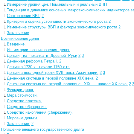
L
Измерение уровня цен. Номинальный и реальный ВНП
L
Тенденции в динамике основных макроэкономических индикаторов за 
L
Соотношение ВВП
2
L
Критерии и оценка устойчивости экономического роста
2
L
Изменение структуры ВВП и факторы экономического роста
2
L
Заключение
L
Возникновение денег
L
Введение.
L
Из истории возникновения денег.
L
Деньги, их чеканка в Древней Руси
2
3
L
Денежная реформа Петра I.
2
L
Деньги в 1730-х - начале 1760-х гг.
L
Деньги в последней трети XVIII века. Ассигнации.
2
3
L
Денежная система в первой половине XIX века.
2
L
Денежная система во второй половине XIX - начале ХХ века.
2
L
Функции денег.
L
Мера стоимости.
L
Средство платежа.
L
Средство обращения.
L
Средство накопления (сбережения).
L
Мировые деньги.
L
Заключение.
2
L
Погашение внешнего государственного долга