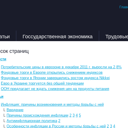
Глав
атьи
Госсударственная экономика
Трудовы
сок страниц
сти
L
Потребительские цены в еврозоне в декабре 2011 г. выросли на 2,8%
L
Фондовые торги в Европе открылись снижением индексов
L
Фондовые торги в Японии завершились ростом индекса Nikkei
L
Евро в Украине торгуется без общей тенденции
L
ООН предлагает не ждать снижения цен на продукты питания
ьи
L
Инфляция: причины возникновения и методы борьбы с ней
L
Введение
L
Причины происхождения инфляции
2
3
4
5
L
Антиинфляционная политика
2
L
Особенности инфляции в России и методы борьбы с ней
2
3
4