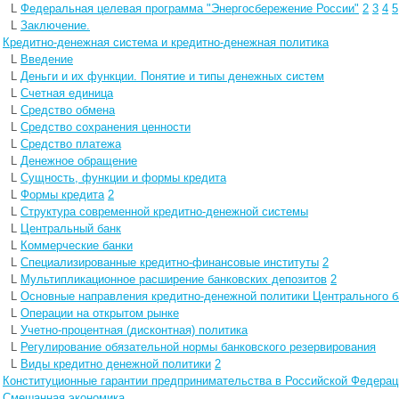
L
Федеральная целевая программа "Энергосбережение России"
2
3
4
5
L
Заключение.
L
Кредитно-денежная система и кредитно-денежная политика
L
Введение
L
Деньги и их функции. Понятие и типы денежных систем
L
Счетная единица
L
Средство обмена
L
Средство сохранения ценности
L
Средство платежа
L
Денежное обращение
L
Сущность, функции и формы кредита
L
Формы кредита
2
L
Структура современной кредитно-денежной системы
L
Центральный банк
L
Коммерческие банки
L
Специализированные кредитно-финансовые институты
2
L
Мультипликационное расширение банковских депозитов
2
L
Основные направления кредитно-денежной политики Центрального б
L
Операции на открытом рынке
L
Учетно-процентная (дисконтная) политика
L
Регулирование обязательной нормы банковского резервирования
L
Виды кредитно денежной политики
2
L
Конституционные гарантии предпринимательства в Российской Федерац
L
Смешанная экономика