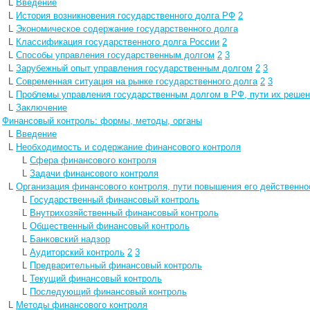
L
Введение
L
История возникновения государственного долга РФ
2
L
Экономическое содержание государственного долга
L
Классификация государственного долга России
2
L
Способы управления государственным долгом
2
3
L
Зарубежный опыт управления государственным долгом
2
3
L
Современная ситуация на рынке государственного долга
2
3
L
Проблемы управления государственным долгом в РФ, пути их реше
L
Заключение
L
Финансовый контроль: формы, методы, органы
L
Введение
L
Необходимость и содержание финансового контроля
L
Сфера финансового контроля
L
Задачи финансового контроля
L
Организация финансового контроля, пути повышения его действенно
L
Государственный финансовый контроль
L
Внутрихозяйственный финансовый контроль
L
Общественный финансовый контроль
L
Банковский надзор
L
Аудиторский контроль
2
3
L
Предварительный финансовый контроль
L
Текущий финансовый контроль
L
Последующий финансовый контроль
L
Методы финансового контроля