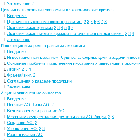
L
Заключение
2
L
Цикличность развития экономики и экономические кризисы
L
Введение.
L
Цикличность экономического развития.
2
3
4
5
6
7
8
L
Экономические кризисы
2
3
4
5
6
7
L
Экономические циклы и кризисы в отечественной экономике.
2
3
4
L
Заключение
L
Инвестиции и их роль в развитии экономики
L
Введение.
L
Инвестиционный механизм. Сущность, формы, цели и задачи инвест
L
Основные проблемы привлечения иностранных инвестиций в эконом
L
Лизинг.
2
3
4
L
Франчайзинг.
2
L
Соглашения о разделе продукции.
L
Заключение
L
Акции и акционерные общества
L
Введение
L
Понятие АО. Типы АО.
2
L
Возникновение и развитие АО.
L
Механизм осуществления деятельности АО. Акции.
2
3
L
Создание АО.
2
L
Управление АО.
2
3
L
Реорганизация АО.