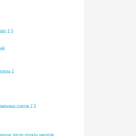
абот
2
3
лей
труда
2
ональных счетов
2
3
 доход после уплаты налогов