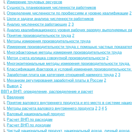
L
Измерение трудовых ресурсов
L
Сущность планирования численности работников
L
Определение численности по профессиям и уровню квалификации
2
L
Цели и задачи анализа численности работников
L
Анализ численности работающих
2
3
L
Анализ квалификационного уровня рабочих разряду выполняемых р
L
Понятие производительности труда
2
L
Методы измерения производительности труда
L
Измерение производительности труда с помощью частных показате
L
Многофакторные методы измерения производительности труда
L
Метод счета излишка совокупной производительности
2
L
Многокритериальные методы измерения производительности труда.
L
Классификация факторов и условий изменения производительности 
L
Заработная плата как категория отношений наемного труда
2
3
L
Механизм регулирования заработной платы в России
2
L
Вывод
2
L
ВВП и ВНП: определение, распределение и расчет
L
Введение
L
Понятие валового внутреннего продукта и его место в системе наци
L
Методы расчета валового внутреннего продукта
2
3
4
5
L
Валовый национальный продукт
L
Расчет ВНП по расходам
L
Расчет ВНП по доходам
L
Чистый национальный продукт. национальный доход, личный доход.