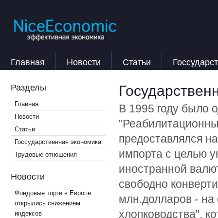
Главная
Новости
Статьи
Госсударс
Государствен
Разделы
Главная
В 1995 году было о
Новости
"Реабилитационны
Статьи
предоставлялся н
Госсударственная экономика
импорта с целью у
Трудовые отношения
иностранной валют
Новости
свободно конверти
Фондовые торги в Европе
млн.долларов - н
открылись снижением
хлопководства", к
индексов