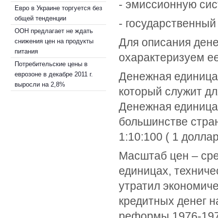
- эмиссионную сис
Евро в Украине торгуется без
общей тенденции
- государственный
ООН предлагает не ждать
Для описания ден
снижения цен на продукты
питания
охарактеризуем е
Потребительские цены в
Денежная единица 
еврозоне в декабре 2011 г.
выросли на 2,8%
который служит дл
Денежная единица 
большинстве стран
1:10:100 ( 1 долл
Масштаб цен – ср
единицах, технич
утратил экономич
кредитных денег н
реформы 1976-1978