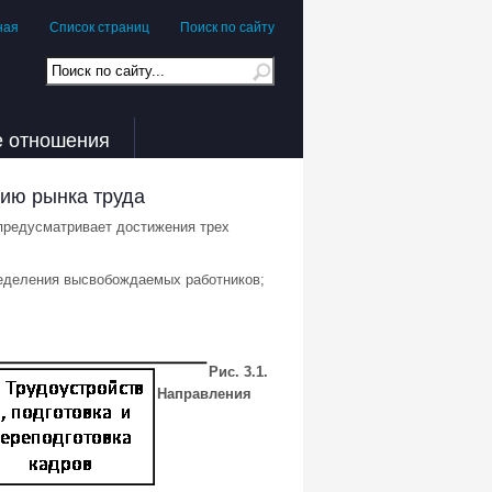
ная
Список страниц
Поиск по сайту
е отношения
нию рынка труда
 предусматривает достижения трех
ределения высвобождаемых работников;
Рис. 3.1.
Направления