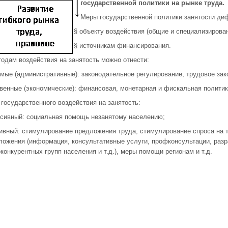
государственной политики на рынке труда.
Меры государственной политики занятости ди
§ объекту воздействия (общие и специализирова
§ источникам финансирования.
тодам воздействия на занятость можно отнести:
ямые (административные): законодательное регулирование, трудовое зак
свенные (экономические): финансовая, монетарная и фискальная политик
 государственного воздействия на занятость:
ссивный: социальная помощь незанятому населению;
тивный: стимулирование предложения труда, стимулирование спроса на 
ложения (информация, консультативные услуги, профконсультации, разр
оконкурентных групп населения и т.д.), меры помощи регионам и т.д.