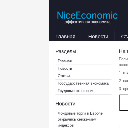
Главная
Новости
Ст
Нап
Разделы
Поли
Главная
осно
Новости
1. с
Статьи
2. н
Госсударственная экономика
3. п
Трудовые отношения
Новости
Фондовые торги в Европе
открылись снижением
индексов