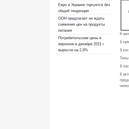
Евро в Украине торгуется без
общей тенденции
ООН предлагает не ждать
снижения цен на продукты
питания
К ме
Потребительские цены в
§ пр
еврозоне в декабре 2011 г.
выросли на 2,8%
§ ко
Типы
§ па
§ ак
пред
низк