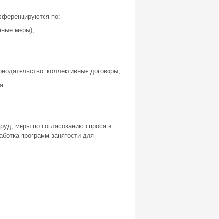
фференцируются по:
нные меры);
онодательство, коллективные договоры;
а.
труд, меры по согласованию спроса и
аботка программ занятости для