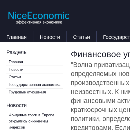
Главная
Новости
Статьи
Госсударс
Финансовое у
Разделы
Главная
"Волна приватизац
Новости
определяемых нов
Статьи
производственных 
Госсударственная экономика
неизвестных. К ни
Трудовые отношения
финансовыми акти
Новости
краткосрочных цен
Фондовые торги в Европе
политики, определ
открылись снижением
кредиторами. Если
индексов