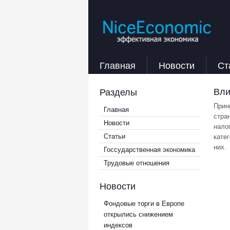
Главная
Новости
Ст
Вли
Разделы
Прин
Главная
стра
Новости
нало
Статьи
кате
них.
Госсударственная экономика
Трудовые отношения
Новости
Фондовые торги в Европе
открылись снижением
индексов