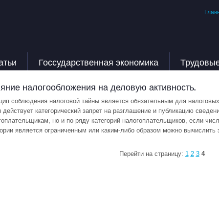
Глав
атьи
Госсударственная экономика
Трудовы
яние налогообложения на деловую активность.
цип соблюдения налоговой тайны является обязательным для налоговых 
н действует категорический запрет на разглашение и публикацию сведен
гоплательщикам, но и по ряду категорий налогоплательщиков, если чи
гории является ограниченным или каким-либо образом можно вычислить 
Перейти на страницу:
1
2
3
4