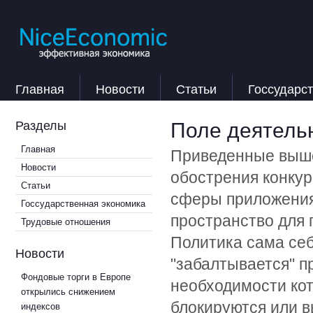
Главная
Новости
Статьи
Госсударс
Поле деятель
Разделы
Главная
Приведенные выше
Новости
обострения конкур
Статьи
сферы приложения 
Госсударственная экономика
пространство для 
Трудовые отношения
Политика сама себ
Новости
"забалтывается" п
Фондовые торги в Европе
необходимости ко
открылись снижением
блокируются или в
индексов