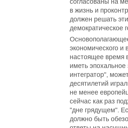
согласованы на ме
в жизнь и проконт
должен решать эти
демократическое г
Основополагающее
экономического и 
настоящее время в
иметь эпохальное 
интегратор", может
десятилетий играл
не менее европейц
сейчас как раз по
"дне грядущем". Е
должно быть обезо
ответы на насущн