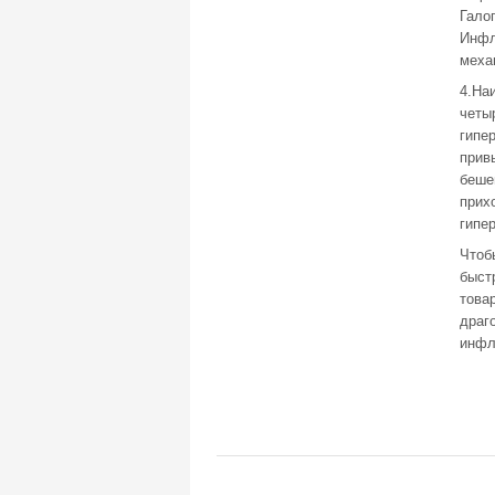
Гало
Инфл
меха
4.На
четы
гипе
прив
беше
прих
гипе
Чтоб
быст
това
драг
инфл