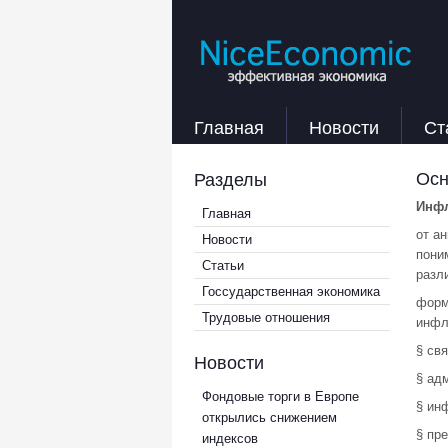
Главная
Новости
Ст
Осн
Разделы
Инфл
Главная
от ан
Новости
пони
Статьи
разл
Госсударственная экономика
форм
Трудовые отношения
инфл
§ св
Новости
§ ад
Фондовые торги в Европе
§ ин
открылись снижением
§ пр
индексов