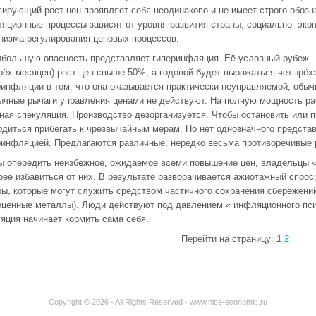
пирующий рост цен проявляет себя неодинаково и не имеет строго обоз
яционные процессы зависят от уровня развития страны, социально- эко
низма регулирования ценовых процессов.
ибольшую опасность представляет гиперинфляция. Её условный рубеж – 
рёх месяцев) рост цен свыше 50%, а годовой будет выражаться четырё
ринфляции в том, что она оказывается практически неуправляемой; обы
ычные рычаги управления ценами не действуют. На полную мощность раб
ная спекуляция. Производство дезорганизуется. Чтобы остановить или 
одиться прибегать к чрезвычайным мерам. Но нет однозначного представ
ринфляцией. Предлагаются различные, нередко весьма противоречивые 
ы опередить неизбежное, ожидаемое всеми повышение цен, владельцы «
рее избавиться от них. В результате разворачивается ажиотажный спрос
ры, которые могут служить средством частичного сохранения сбережени
оценные металлы). Люди действуют под давлением « инфляционного психо
яция начинает кормить сама себя.
Перейти на страницу:
1
2
Copyright © 2026 - All Rights Reserved - www.nice-economic.ru