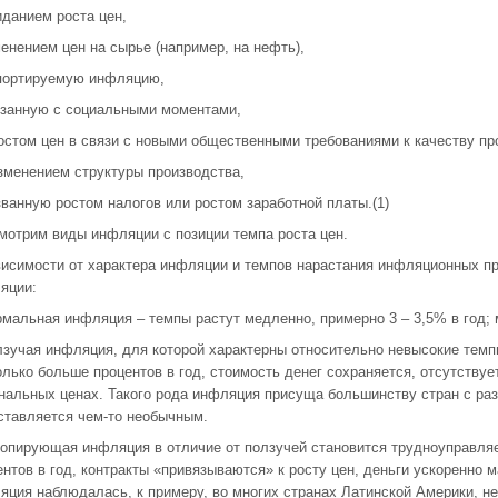
иданием роста цен,
менением цен на сырье (например, на нефть),
портируемую инфляцию,
язанную с социальными моментами,
ростом цен в связи с новыми общественными требованиями к качеству п
изменением структуры производства,
званную ростом налогов или ростом заработной платы.(1)
мотрим виды инфляции с позиции темпа роста цен.
висимости от характера инфляции и темпов нарастания инфляционных 
яции:
рмальная инфляция – темпы растут медленно, примерно 3 – 3,5% в год;
лзучая инфляция, для которой характерны относительно невысокие темпы
олько больше процентов в год, стоимость денег сохраняется, отсутствуе
нальных ценах. Такого рода инфляция присуща большинству стран с раз
ставляется чем-то необычным.
лопирующая инфляция в отличие от ползучей становится трудноуправляе
ентов в год, контракты «привязываются» к росту цен, деньги ускоренно
яция наблюдалась, к примеру, во многих странах Латинской Америки, не