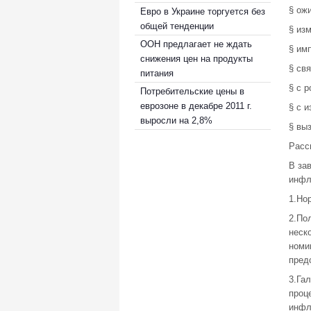
§ ож
Евро в Украине торгуется без
общей тенденции
§ из
ООН предлагает не ждать
§ им
снижения цен на продукты
§ св
питания
§ с 
Потребительские цены в
еврозоне в декабре 2011 г.
§ с 
выросли на 2,8%
§ вы
Расс
В за
инфл
1.Но
2.По
неск
номи
пред
3.Га
проц
инфл