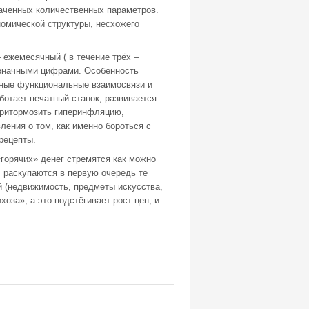
наченных количественных параметров.
номической структуры, несхожего
ежемесячный ( в течение трёх –
хзначными цифрами. Особенность
чные функциональные взаимосвязи и
отает печатный станок, развивается
притормозить гиперинфляцию,
ления о том, как именно бороться с
рецепты.
горячих» денег стремятся как можно
; раскупаются в первую очередь те
й (недвижимость, предметы искусства,
за», а это подстёгивает рост цен, и