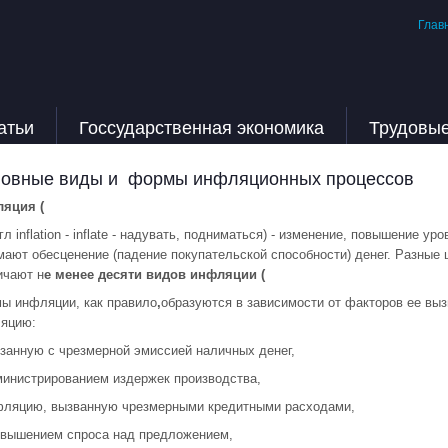
Глав
атьи
Госсударственная экономика
Трудовы
овные виды и формы инфляционных процессов
яция (
гл inflation - inflate - надувать, подниматься) - изменение, повышение 
мают обесценение (падение покупательской способности) денег. Разные
ичают н
е менее десяти видов инфляции (
ы инфляции, как правило
,
образуются в зависимости от факторов ее вы
яцию:
язанную с чрезмерной эмиссией наличных денег,
министрированием издержек производства,
фляцию, вызванную чрезмерными кредитными расходами,
евышением спроса над предложением,