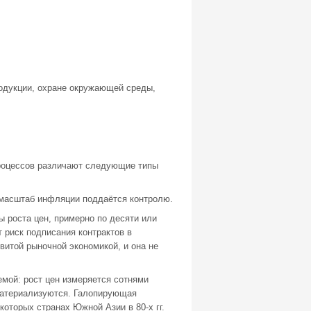
родукции, охране окружающей среды,
процессов различают следующие типы
 масштаб инфляции поддаётся контролю.
 роста цен, примерно по десяти или
т риск подписания контрактов в
витой рыночной экономикой, и она не
мой: рост цен измеряется сотнями
 материализуются. Галопирующая
которых странах Южной Азии в 80-х гг.