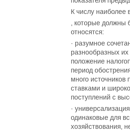
показателя предыд
К числу наиболее
, которые должны 
относятся:
· разумное сочета
разнообразных их
положение налогоп
период обострения
много источников 
ставками и широко
поступлений с выс
· универсализаци
одинаковые для в
хозяйствования, н