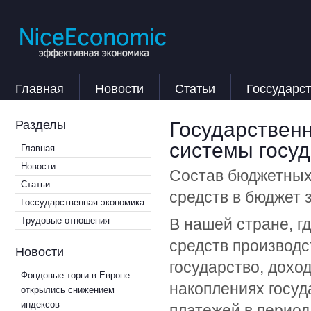
Главная
Новости
Статьи
Госсударс
Государствен
Разделы
системы госуд
Главная
Новости
Состав бюджетных
Статьи
средств в бюджет 
Госсударственная экономика
Трудовые отношения
В нашей стране, 
средств производс
Новости
государство, дохо
Фондовые торги в Европе
накоплениях госу
открылись снижением
индексов
платежей в период 